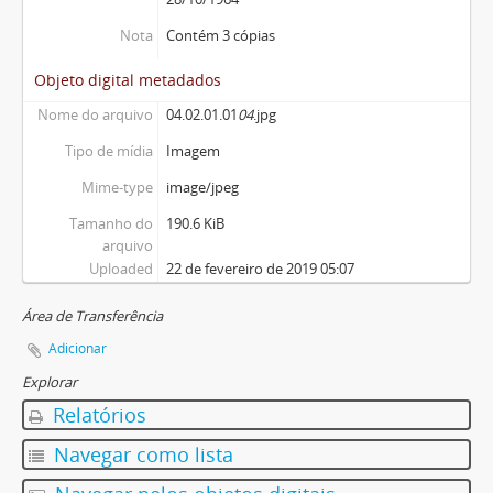
Nota
Contém 3 cópias
Objeto digital metadados
Nome do arquivo
04.02.01.01
04
.jpg
Tipo de mídia
Imagem
Mime-type
image/jpeg
Tamanho do
190.6 KiB
arquivo
Uploaded
22 de fevereiro de 2019 05:07
Área de Transferência
Adicionar
Explorar
Relatórios
Navegar como lista