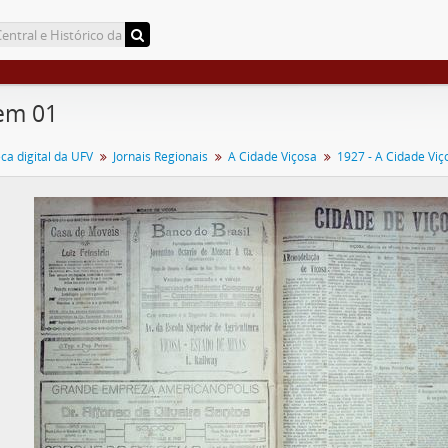
em 01
a digital da UFV
Jornais Regionais
A Cidade Viçosa
1927 - A Cidade Viç