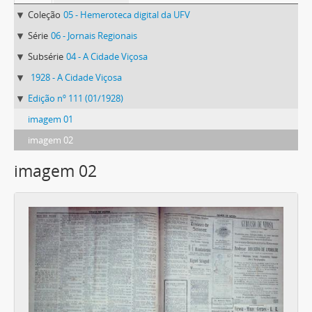
Coleção
05 - Hemeroteca digital da UFV
Série
06 - Jornais Regionais
Subsérie
04 - A Cidade Viçosa
1928 - A Cidade Viçosa
Edição nº 111 (01/1928)
imagem 01
imagem 02
imagem 02