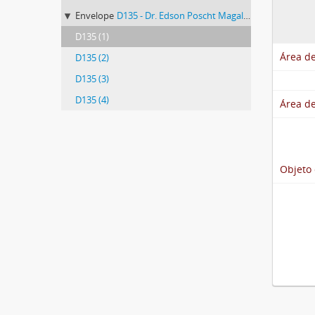
Envelope
D135 - Dr. Edson Poscht Magalhães
D135 (1)
Área de
D135 (2)
D135 (3)
D135 (4)
Área de
Objeto 