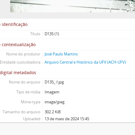
 identificação
Título
D135 (1)
 contextualização
Nome do produtor
José Paulo Martins
Entidade custodiadora
Arquivo Central e Histórico da UFV (ACH-UFV)
digital metadados
Nome do arquivo
D135_
1
.jpg
Tipo de mídia
Imagem
Mime-type
image/jpeg
Tamanho do arquivo
302.2 KiB
Uploaded
13 de maio de 2024 15:45