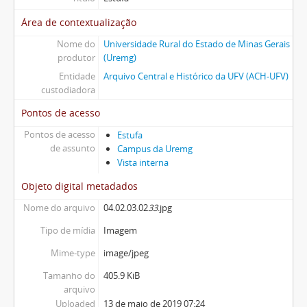
Área de contextualização
Nome do
Universidade Rural do Estado de Minas Gerais
produtor
(Uremg)
Entidade
Arquivo Central e Histórico da UFV (ACH-UFV)
custodiadora
Pontos de acesso
Pontos de acesso
Estufa
de assunto
Campus da Uremg
Vista interna
Objeto digital metadados
Nome do arquivo
04.02.03.02
33
.jpg
Tipo de mídia
Imagem
Mime-type
image/jpeg
Tamanho do
405.9 KiB
arquivo
Uploaded
13 de maio de 2019 07:24