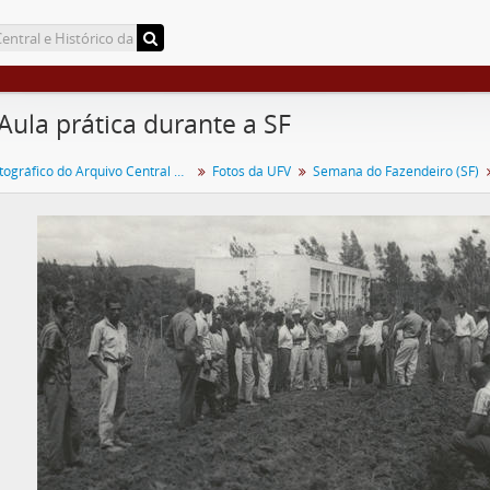
 Aula prática durante a SF
Acervo Fotográfico do Arquivo Central Histórico da UFV
Fotos da UFV
Semana do Fazendeiro (SF)