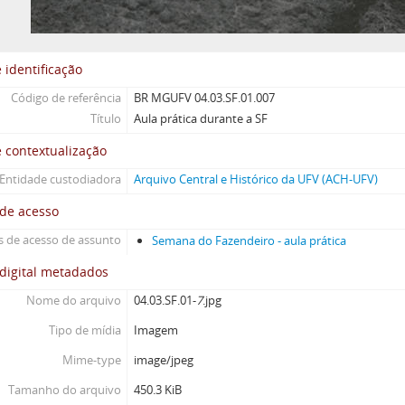
 identificação
Código de referência
BR MGUFV 04.03.SF.01.007
Título
Aula prática durante a SF
 contextualização
Entidade custodiadora
Arquivo Central e Histórico da UFV (ACH-UFV)
 de acesso
 de acesso de assunto
Semana do Fazendeiro - aula prática
digital metadados
Nome do arquivo
04.03.SF.01-
7
.jpg
Tipo de mídia
Imagem
Mime-type
image/jpeg
Tamanho do arquivo
450.3 KiB