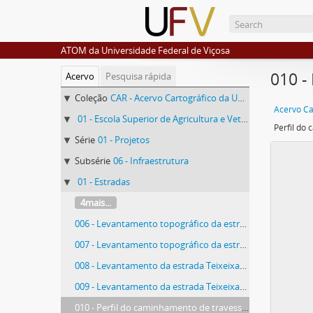
ATOM da Universidade Federal de Viçosa
010 -
Acervo
Pesquisa rápida
Coleção
CAR - Acervo Cartográfico da Universidade Federal de Viçosa
01 - Escola Superior de Agricultura e Veterinária
Série
01 - Projetos
Subsérie
06 - Infraestrutura
01 - Estradas
4mais...
006 - Levantamento topográfico da estrada de Teixieiras (5)
007 - Levantamento topográfico da estrada de Teixieiras (6)
008 - Levantamento da estrada Teixeixas - Vau - Açu (1)
009 - Levantamento da estrada Teixeixas - Vau - Açu (2)
010 - Perfil do caminhamento de travessia - Ponte Nova