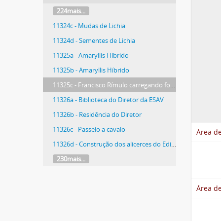
224mais...
11324c - Mudas de Lichia
11324d - Sementes de Lichia
11325a - Amaryllis Híbrido
11325b - Amaryllis Híbrido
11325c - Francisco Rímulo carregando folhagem para a Cidade
11326a - Biblioteca do Diretor da ESAV
11326b - Residência do Diretor
11326c - Passeio a cavalo
Área de
11326d - Construção dos alicerces do Edifício Principal
230mais...
Área de