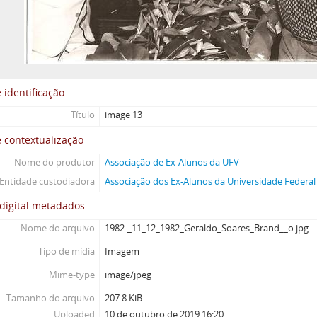
 identificação
Título
image 13
 contextualização
Nome do produtor
Associação de Ex-Alunos da UFV
Entidade custodiadora
Associação dos Ex-Alunos da Universidade Federal 
digital metadados
Nome do arquivo
1982-_11_12_1982_Geraldo_Soares_Brand__o.jpg
Tipo de mídia
Imagem
Mime-type
image/jpeg
Tamanho do arquivo
207.8 KiB
Uploaded
10 de outubro de 2019 16:20