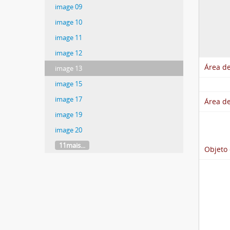
image 09
image 10
image 11
image 12
Área de
image 13
image 15
image 17
Área de
image 19
image 20
11mais...
Objeto 