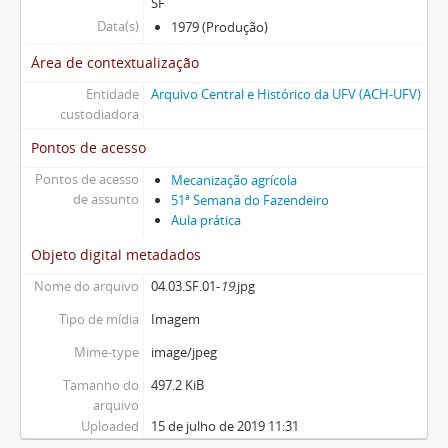
SF
Data(s)
1979 (Produção)
Área de contextualização
Entidade
Arquivo Central e Histórico da UFV (ACH-UFV)
custodiadora
Pontos de acesso
Pontos de acesso
Mecanização agrícola
de assunto
51ª Semana do Fazendeiro
Aula prática
Objeto digital metadados
Nome do arquivo
04.03.SF.01-
19
.jpg
Tipo de mídia
Imagem
Mime-type
image/jpeg
Tamanho do
497.2 KiB
arquivo
Uploaded
15 de julho de 2019 11:31