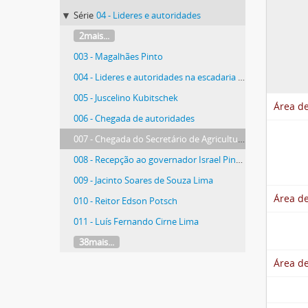
Série
04 - Lideres e autoridades
2mais...
003 - Magalhães Pinto
004 - Lideres e autoridades na escadaria do Prédio Principal
005 - Juscelino Kubitschek
Área de
006 - Chegada de autoridades
007 - Chegada do Secretário de Agricultura de MG, Roberto Resende no Campo de Viação da Uremg
008 - Recepção ao governador Israel Pinheiro
009 - Jacinto Soares de Souza Lima
Área de
010 - Reitor Edson Potsch
011 - Luís Fernando Cirne Lima
38mais...
Área de