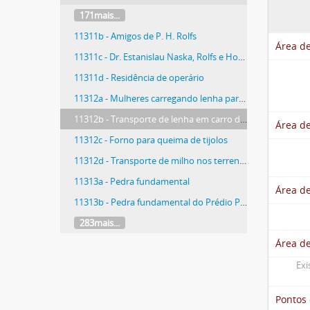
171mais...
11311b - Amigos de P. H. Rolfs
Área de
11311c - Dr. Estanislau Naska, Rolfs e Honório Hermetto
11311d - Residência de operário
11312a - Mulheres carregando lenha para fogão
11312b - Transporte de lenha em carro de boi
Área de
11312c - Forno para queima de tijolos
11312d - Transporte de milho nos terrenos da ESAV
11313a - Pedra fundamental
Área de
11313b - Pedra fundamental do Prédio Principal
283mais...
Área d
Exi
Pontos