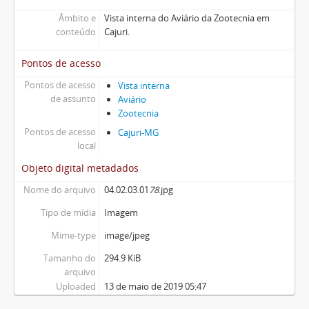
Âmbito e
Vista interna do Aviário da Zootecnia em
conteúdo
Cajuri.
Pontos de acesso
Pontos de acesso
Vista interna
de assunto
Aviário
Zootecnia
Pontos de acesso
Cajuri-MG
local
Objeto digital metadados
Nome do arquivo
04.02.03.01
78
.jpg
Tipo de mídia
Imagem
Mime-type
image/jpeg
Tamanho do
294.9 KiB
arquivo
Uploaded
13 de maio de 2019 05:47