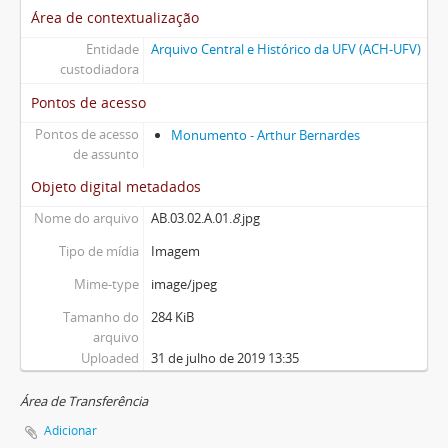
Área de contextualização
Entidade
Arquivo Central e Histórico da UFV (ACH-UFV)
custodiadora
Pontos de acesso
Pontos de acesso
Monumento - Arthur Bernardes
de assunto
Objeto digital metadados
Nome do arquivo
AB.03.02.A.01.
8
.jpg
Tipo de mídia
Imagem
Mime-type
image/jpeg
Tamanho do
284 KiB
arquivo
Uploaded
31 de julho de 2019 13:35
Área de Transferência
Adicionar