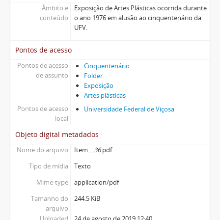
Âmbito e
Exposição de Artes Plásticas ocorrida durante
conteúdo
o ano 1976 em alusão ao cinquentenário da
UFV.
Pontos de acesso
Pontos de acesso
Cinquentenário
de assunto
Folder
Exposição
Artes plásticas
Pontos de acesso
Universidade Federal de Viçosa
local
Objeto digital metadados
Nome do arquivo
Item__
36
.pdf
Tipo de mídia
Texto
Mime-type
application/pdf
Tamanho do
244.5 KiB
arquivo
Uploaded
24 de agosto de 2019 12:40