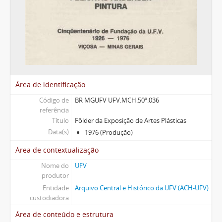
Área de identificação
Código de
BR MGUFV UFV.MCH.50º.036
referência
Título
Fôlder da Exposição de Artes Plásticas
Data(s)
1976 (Produção)
Área de contextualização
Nome do
UFV
produtor
Entidade
Arquivo Central e Histórico da UFV (ACH-UFV)
custodiadora
Área de conteúdo e estrutura