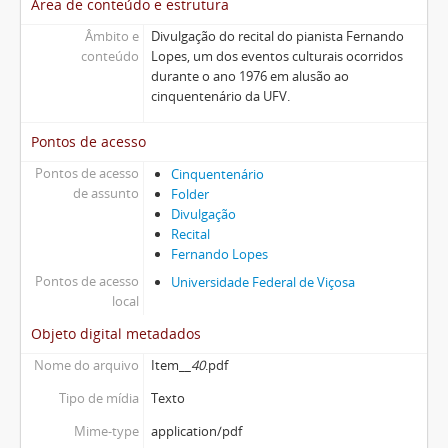
Área de conteúdo e estrutura
Âmbito e
Divulgação do recital do pianista Fernando
conteúdo
Lopes, um dos eventos culturais ocorridos
durante o ano 1976 em alusão ao
cinquentenário da UFV.
Pontos de acesso
Pontos de acesso
Cinquentenário
de assunto
Folder
Divulgação
Recital
Fernando Lopes
Pontos de acesso
Universidade Federal de Viçosa
local
Objeto digital metadados
Nome do arquivo
Item__
40
.pdf
Tipo de mídia
Texto
Mime-type
application/pdf