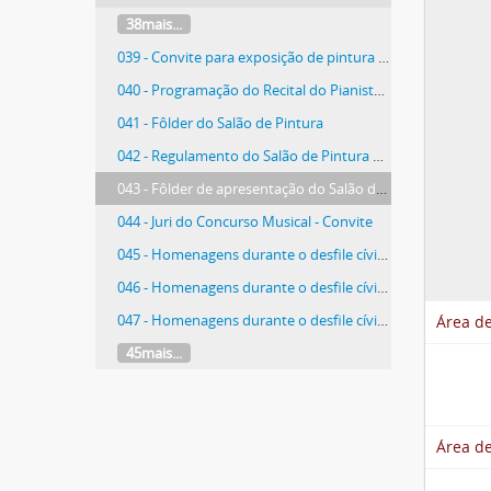
38mais...
039 - Convite para exposição de pintura "Stella Brandão"
040 - Programação do Recital do Pianista Fernando Lopes
041 - Fôlder do Salão de Pintura
042 - Regulamento do Salão de Pintura Nello Nuno
043 - Fôlder de apresentação do Salão de Pintura Nello Nuno
044 - Juri do Concurso Musical - Convite
045 - Homenagens durante o desfile cívico de 1976
046 - Homenagens durante o desfile cívico de 1976
047 - Homenagens durante o desfile cívico de 1976
Área de
45mais...
Área de