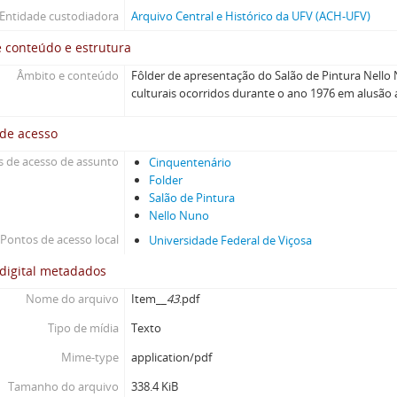
Entidade custodiadora
Arquivo Central e Histórico da UFV (ACH-UFV)
 conteúdo e estrutura
Âmbito e conteúdo
Fôlder de apresentação do Salão de Pintura Nell
culturais ocorridos durante o ano 1976 em alusão
 de acesso
 de acesso de assunto
Cinquentenário
Folder
Salão de Pintura
Nello Nuno
Pontos de acesso local
Universidade Federal de Viçosa
digital metadados
Nome do arquivo
Item__
43
.pdf
Tipo de mídia
Texto
Mime-type
application/pdf
Tamanho do arquivo
338.4 KiB