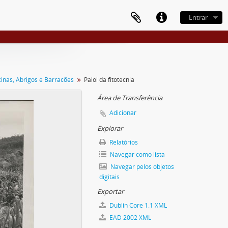
Entrar
cinas, Abrigos e Barracões
Paiol da fitotecnia
Área de Transferência
Adicionar
Explorar
Relatórios
Navegar como lista
Navegar pelos objetos
digitais
Exportar
Dublin Core 1.1 XML
EAD 2002 XML