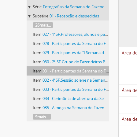
Série
Fotografias da Semana do Fazendeiro
Subsérie
01 - Recepção e despedidas
26mais...
Item
027 - 1ªSF.Professores, alunos e participantes da Semana do Fazendeiro
Item
028 - Participantes da Semana do Fazendeiro
Item
029 - Participantes da "I Semana do Fazendeiro"
Área de
Item
030 - 2ª SF.Grupo de Fazendeiros Presentes à Semana do Fazendeiro
Item
031 - Participantes da Semana do Fazendeiro
Item
032 - 4ªSF.Sessão solene na Semana do Fazendeiro no Salão Nobre da Esav
Item
033 - Participantes da Semana do Fazendeiro
Área de
Item
034 - Cerimônia de abertura da Semana do Fazendeiro
Item
035 - Almoço na Semana do Fazendeiro
9mais...
Área d