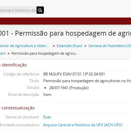
001 - Permissão para hospedagem de agric
Escola Superior de Agricultura e Veterinária (ESAV)
Extensão (Esav)
Semana do Fazendeiro (SF
gem
Permissão para hospedagem de agricultores no Hospital Regional
 identificação
Código de referência
BR MGUFV ESAV.07.01.13ª.02.04.001
Título
Permissão para hospedagem de agricultores no Ho
Data(s)
28/07/1941 (Produção)
Nível de descrição
Item
 contextualização
Nome do produtor
Esav
Entidade custodiadora
Arquivo Central e Histórico da UFV (ACH-UFV)