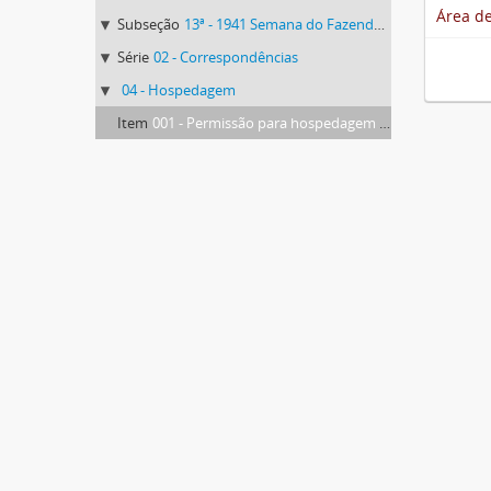
Área de
Subseção
13ª - 1941 Semana do Fazendeiro
Série
02 - Correspondências
04 - Hospedagem
Item
001 - Permissão para hospedagem de agricultores no Hospital Regional