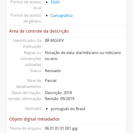
Pontos de acesso
ESAV
local
Pontos de acesso
Cartográfico
de gênero
Área de controle da descrição
Identificador da
BR MGUFV
instituição
Regras ou
Notação de data: dia/mês/ano ou mês/ano
convenções
ou ano.
utilizadas
Status
Revisado
Nível de
Parcial
detalhamento
Datas de criação,
Descrição: 2018.
revisão, eliminação
Revisão: 09/2019.
Idioma(s)
português do Brasil
Objeto digital metadados
Nome do arquivo
06.01.01.01.001.jpg