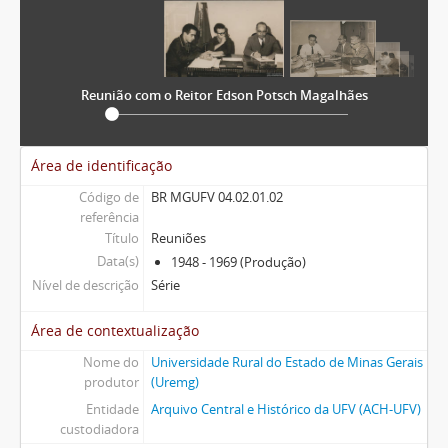
Reunião com o Reitor Edson Potsch Magalhães
Área de identificação
Código de
BR MGUFV 04.02.01.02
referência
Título
Reuniões
Data(s)
1948 - 1969 (Produção)
Nível de descrição
Série
Área de contextualização
Nome do
Universidade Rural do Estado de Minas Gerais
produtor
(Uremg)
Entidade
Arquivo Central e Histórico da UFV (ACH-UFV)
custodiadora