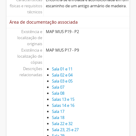
físicas e requisitos
escaninho de um antigo armário de madeira.
técnicos
Área de documentação associada
Existência e
MAP MUS P19 - P2
localização de
originais
Existência e
MAP MUS P17 - P9
localização de
cópias
Descrições
Sala 01 e 11
relacionadas
Sala 02 e 04
Sala 03 e 05
Sala 07
Sala 08
Salas 13 e 15
Salas 14 e 16
Sala 17
Sala 18
Sala 22 e 32
Sala 23, 25 e 27
Sala 29