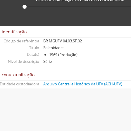
 identificação
Código de referência
BR MGUFV 04.03.SF.02
Título
Solenidades
Data(s)
1969 (Produção)
Nível de descrição
Série
 contextualização
Entidade custodiadora
Arquivo Central e Histórico da UFV (ACH-UFV)