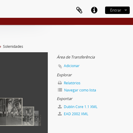
Entrar
Solenidades
Área de Transferência
Adicionar
Explorar
Relatórios
Navegar como lista
Exportar
Dublin Core 1.1 XML
EAD 2002 XML