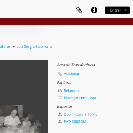
Entrar
eitores
Luiz Sérgio Saraiva
Área de Transferência
Adicionar
Explorar
Relatórios
Navegar como lista
Exportar
Dublin Core 1.1 XML
EAD 2002 XML