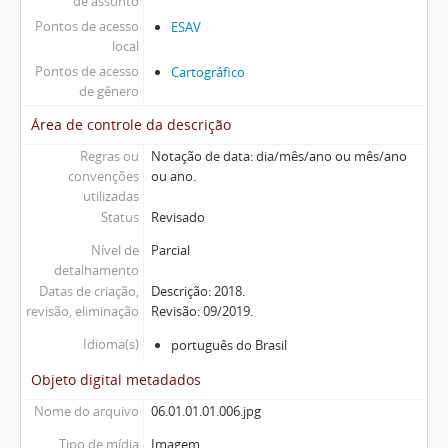
de assunto
Pontos de acesso
ESAV
local
Pontos de acesso
Cartográfico
de gênero
Área de controle da descrição
Regras ou
Notação de data: dia/mês/ano ou mês/ano
convenções
ou ano.
utilizadas
Status
Revisado
Nível de
Parcial
detalhamento
Datas de criação,
Descrição: 2018.
revisão, eliminação
Revisão: 09/2019.
Idioma(s)
português do Brasil
Objeto digital metadados
Nome do arquivo
06.01.01.01.006.jpg
Tipo de mídia
Imagem