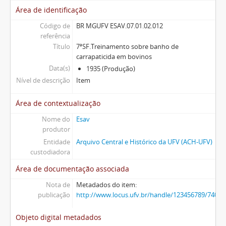
Área de identificação
Código de
BR MGUFV ESAV.07.01.02.012
referência
Título
7ªSF.Treinamento sobre banho de
carrapaticida em bovinos
Data(s)
1935 (Produção)
Nível de descrição
Item
Área de contextualização
Nome do
Esav
produtor
Entidade
Arquivo Central e Histórico da UFV (ACH-UFV)
custodiadora
Área de documentação associada
Nota de
Metadados do item:
publicação
http://www.locus.ufv.br/handle/123456789/7408
Objeto digital metadados