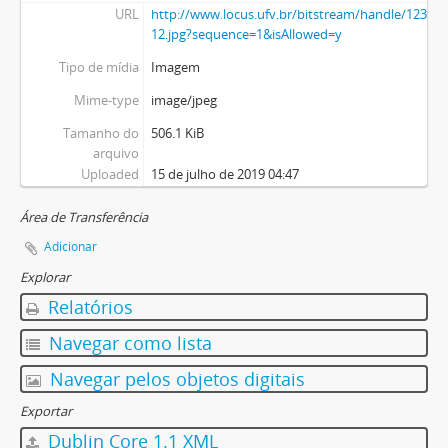
URL
http://www.locus.ufv.br/bitstream/handle/123456
12.jpg?sequence=1&isAllowed=y
Tipo de mídia
Imagem
Mime-type
image/jpeg
Tamanho do
506.1 KiB
arquivo
Uploaded
15 de julho de 2019 04:47
Área de Transferência
Adicionar
Explorar
Relatórios
Navegar como lista
Navegar pelos objetos digitais
Exportar
Dublin Core 1.1 XML