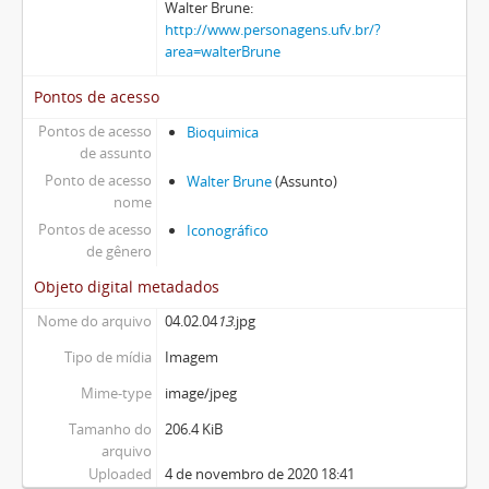
Walter Brune:
http://www.personagens.ufv.br/?
area=walterBrune
Pontos de acesso
Pontos de acesso
Bioquimica
de assunto
Ponto de acesso
Walter Brune
(Assunto)
nome
Pontos de acesso
Iconográfico
de gênero
Objeto digital metadados
Nome do arquivo
04.02.04
13
.jpg
Tipo de mídia
Imagem
Mime-type
image/jpeg
Tamanho do
206.4 KiB
arquivo
Uploaded
4 de novembro de 2020 18:41