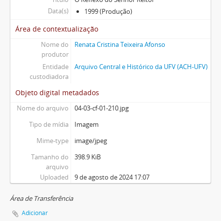
Data(s)
1999 (Produção)
Área de contextualização
Nome do
Renata Cristina Teixeira Afonso
produtor
Entidade
Arquivo Central e Histórico da UFV (ACH-UFV)
custodiadora
Objeto digital metadados
Nome do arquivo
04-03-cf-01-210.jpg
Tipo de mídia
Imagem
Mime-type
image/jpeg
Tamanho do
398.9 KiB
arquivo
Uploaded
9 de agosto de 2024 17:07
Área de Transferência
Adicionar