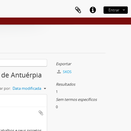
Entrar
Exportar
SKOS
 de Antuérpia
Resultados
r por:
Data modificada
1
Sem termos específicos
0
 trabalhos e seus projetos