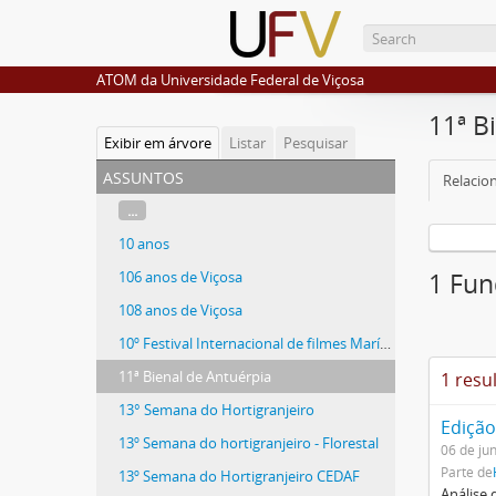
ATOM da Universidade Federal de Viçosa
11ª B
Exibir em árvore
Listar
Pesquisar
assuntos
Relacio
...
10 anos
106 anos de Viçosa
1 Fun
108 anos de Viçosa
10º Festival Internacional de filmes Marítimos e Exploração
11ª Bienal de Antuérpia
1 resu
13° Semana do Hortigranjeiro
Edição
13º Semana do hortigranjeiro - Florestal
06 de ju
Parte de
13º Semana do Hortigranjeiro CEDAF
Análise 