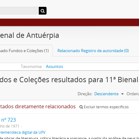
ienal de Antuérpia
nado Fundos e Coleções (1)
Relacionado Registro de autoridade (0)
Taxonomia
Assuntos
dos e Coleções resultados para 11ª Bienal
Direção:
Descendente
Ordena
ltados diretamente relacionados
Excluir termos específicos
 nº 723
nho de 1971
Hemeroteca digital da UFV
de obras de literatura, crítica literária e romance; a partir da análise de seus