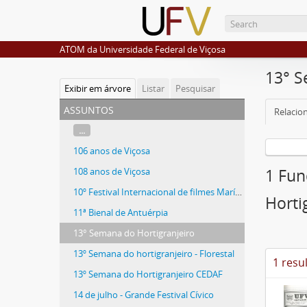
ATOM da Universidade Federal de Viçosa
13° S
Exibir em árvore
Listar
Pesquisar
assuntos
Relacio
...
106 anos de Viçosa
108 anos de Viçosa
1 Fun
10º Festival Internacional de filmes Marítimos e Exploração
Horti
11ª Bienal de Antuérpia
13° Semana do Hortigranjeiro
13º Semana do hortigranjeiro - Florestal
1 resu
13º Semana do Hortigranjeiro CEDAF
14 de julho - Grande Festival Cívico