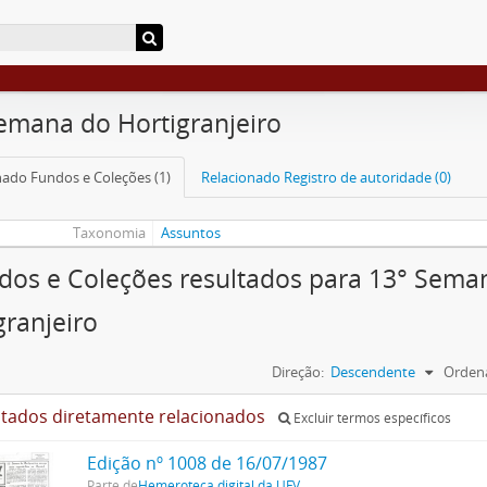
emana do Hortigranjeiro
nado Fundos e Coleções (1)
Relacionado Registro de autoridade (0)
Taxonomia
Assuntos
dos e Coleções resultados para 13° Sema
granjeiro
Direção:
Descendente
Ordena
ltados diretamente relacionados
Excluir termos específicos
Edição nº 1008 de 16/07/1987
Parte de
Hemeroteca digital da UFV