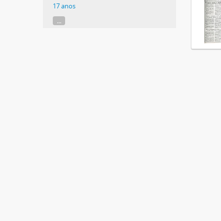
17 anos
...