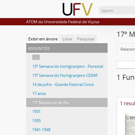
ATOM da Universidade Federal de Viçosa
17º M
Exibir em árvore
Listar
Pesquisar
assuntos
Relacio
...
13º Semana do hortigranjeiro - Florestal
13º Semana do Hortigranjeiro CEDAF
1 Fun
14 de julho - Grande Festival Cívico
17 anos
17º Maratona do Rio
1 resu
1931
1935
1941-1948