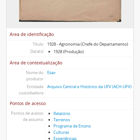
Área de identificação
Título
1928 - Agronomia (Chefe do Departamento)
Data(s)
1928 (Produção)
Área de contextualização
Nome do
Esav
produtor
Entidade
Arquivo Central e Histórico da UFV (ACH-UFV)
custodiadora
Pontos de acesso
Pontos de acesso
Relatório
de assunto
Terrenos
Programa de Ensino
Culturas
Experiências