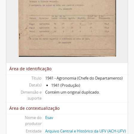
Área de identificação
Título
1941 - Agronomia (Chefe do Departamento)
Data(s)
1941 (Produção)
Dimensão e
Contém um original duplicado.
suporte
Área de contextualização
Nome do
Esav
produtor
Entidade
Arquivo Central e Histórico da UFV (ACH-UFV)