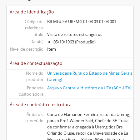
Área de identificação
Código de
BR MGUFV UREMG.01.03.03.01.03.001
referência
Título
Visita de reitores estrangeiros
Data(s)
05/10/1963 (Produção)
Nível de descrição
Item
Área de contextualização
Nome do
Universidade Rural do Estado de Minas Gerais
produtor
(Uremg)
Entidade
Arquivo Central e Histórico da UFV (ACH-UFV)
custodiadora
Área de conteúdo e estrutura
Âmbito e
Carta de Flamarion Ferreira, reitor da Uremg,
conteúdo
para o Prof. Wander Said, Chefe do SE. Trata
de confirmar a chegada à Uremg dos Drs.
Orlando Oluse, reitor da Universidade de La
Molina, no Peru; J. Robert Weir, diretor da