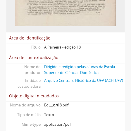
Área de identificação
Título
A Paineira - edição 18
Área de contextualização
Nome do
Dirigido e redigido pelas alunas da Escola
produtor
Superior de Ciências Domésticas
Entidade
Arquivo Central e Histórico da UFV (ACH-UFV)
custodiadora
Objeto digital metadados
Nome do arquivo
Edi
__o
n
18.pdf
Tipo de mídia
Texto
Mime-type
application/pdf