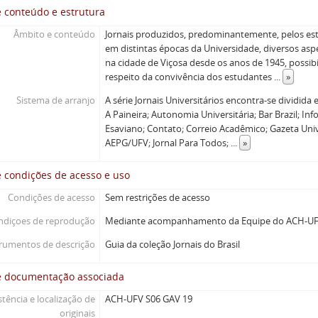
 conteúdo e estrutura
Âmbito e conteúdo
Jornais produzidos, predominantemente, pelos e
em distintas épocas da Universidade, diversos asp
na cidade de Viçosa desde os anos de 1945, possib
respeito da convivência dos estudantes
...
»
Sistema de arranjo
A série Jornais Universitários encontra-se dividida
A Paineira; Autonomia Universitária; Bar Brazil; In
Esaviano; Contato; Correio Acadêmico; Gazeta Unive
AEPG/UFV; Jornal Para Todos;
...
»
 condições de acesso e uso
Condições de acesso
Sem restrições de acesso
ndiçoes de reprodução
Mediante acompanhamento da Equipe do ACH-U
trumentos de descrição
Guia da coleção Jornais do Brasil
e documentação associada
stência e localização de
ACH-UFV S06 GAV 19
originais