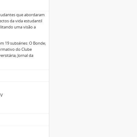
studantes que abordaram
ectos da vida estudantil
ilitando uma visão a
 em 19 subséries: O Bonde;
formativo do Clube
rsitária; Jornal da
FV