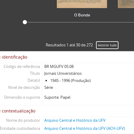
O Bonde
Resultados 1 até 30 de 272
Mostrar tudo
 identificação
Código de referência
BR MGUFV 05.08
Título
Jornais Universitários
Data(s)
1945 - 1996 (Produção)
Nível de descrição
Série
Dimensão e suporte
Suporte: Papel
 contextualização
Nome do produtor
Arquivo Central e Histórico da UFV
Entidade custodiadora
Arquivo Central e Histórico da UFV (ACH-UFV)