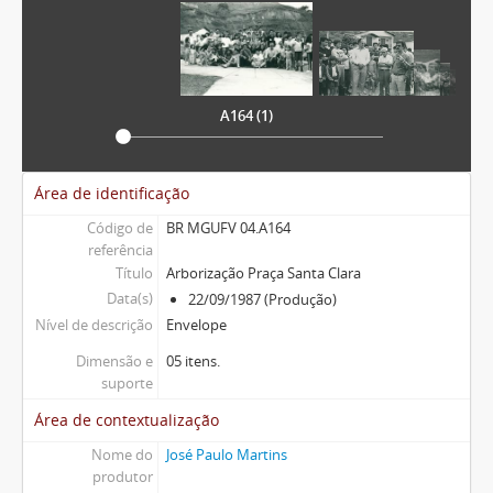
A164 (1)
Área de identificação
Código de
BR MGUFV 04.A164
referência
Título
Arborização Praça Santa Clara
Data(s)
22/09/1987 (Produção)
Nível de descrição
Envelope
Dimensão e
05 itens.
suporte
Área de contextualização
Nome do
José Paulo Martins
produtor