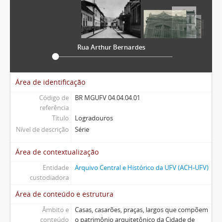
Rua Arthur Bernardes
Área de identificação
Código de
BR MGUFV 04.04.04.01
referência
Título
Logradouros
Nível de descrição
Série
Área de contextualização
Entidade
Arquivo Central e Histórico da UFV (ACH-UFV)
custodiadora
Área de conteúdo e estrutura
Âmbito e
Casas, casarões, praças, largos que compõem
conteúdo
o patrimônio arquitetônico da Cidade de