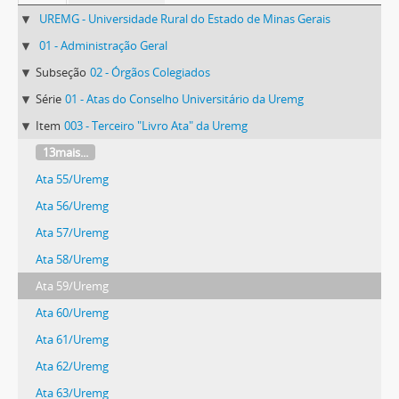
UREMG - Universidade Rural do Estado de Minas Gerais
01 - Administração Geral
Subseção
02 - Órgãos Colegiados
Série
01 - Atas do Conselho Universitário da Uremg
Item
003 - Terceiro "Livro Ata" da Uremg
13mais...
Ata 55/Uremg
Ata 56/Uremg
Ata 57/Uremg
Ata 58/Uremg
Ata 59/Uremg
Ata 60/Uremg
Ata 61/Uremg
Ata 62/Uremg
Ata 63/Uremg