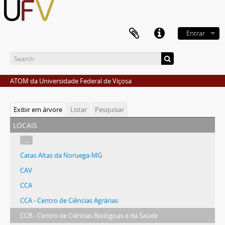
Entrar
ATOM da Universidade Federal de Viçosa
Exibir em árvore
Listar
Pesquisar
locais
...
Catas Altas da Noruega-MG
CAV
CCA
CCA - Centro de Ciências Agrárias
CCB - Centro de Ciências Biológicas e da Saúde