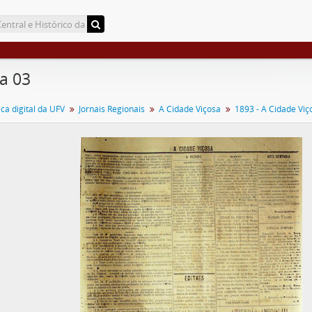
a 03
a digital da UFV
Jornais Regionais
A Cidade Viçosa
1893 - A Cidade Viç