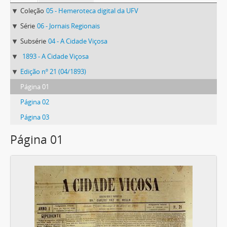
Coleção
05 - Hemeroteca digital da UFV
Série
06 - Jornais Regionais
Subsérie
04 - A Cidade Viçosa
1893 - A Cidade Viçosa
Edição nº 21 (04/1893)
Página 01
Página 02
Página 03
Página 01