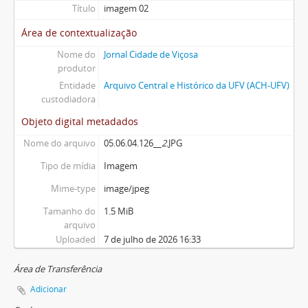
Título
imagem 02
Área de contextualização
Nome do
Jornal Cidade de Viçosa
produtor
Entidade
Arquivo Central e Histórico da UFV (ACH-UFV)
custodiadora
Objeto digital metadados
Nome do arquivo
05.06.04.126__
2
.JPG
Tipo de mídia
Imagem
Mime-type
image/jpeg
Tamanho do
1.5 MiB
arquivo
Uploaded
7 de julho de 2026 16:33
Área de Transferência
Adicionar