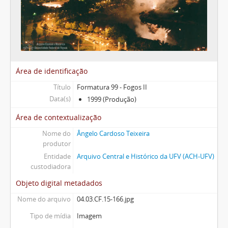
Área de identificação
Título
Formatura 99 - Fogos II
Data(s)
1999 (Produção)
Área de contextualização
Nome do
Ângelo Cardoso Teixeira
produtor
Entidade
Arquivo Central e Histórico da UFV (ACH-UFV)
custodiadora
Objeto digital metadados
Nome do arquivo
04.03.CF.15-166.jpg
Tipo de mídia
Imagem