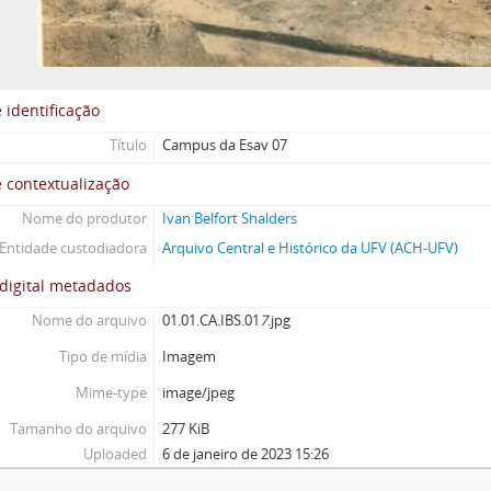
 identificação
Título
Campus da Esav 07
 contextualização
Nome do produtor
Ivan Belfort Shalders
Entidade custodiadora
Arquivo Central e Histórico da UFV (ACH-UFV)
digital metadados
Nome do arquivo
01.01.CA.IBS.01
7
.jpg
Tipo de mídia
Imagem
Mime-type
image/jpeg
Tamanho do arquivo
277 KiB
Uploaded
6 de janeiro de 2023 15:26