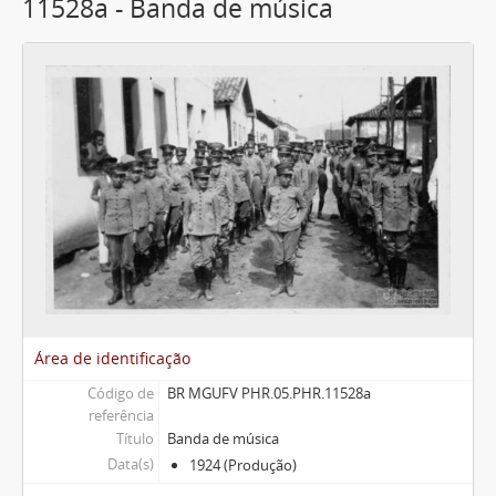
11528a - Banda de música
Área de identificação
Código de
BR MGUFV PHR.05.PHR.11528a
referência
Título
Banda de música
Data(s)
1924 (Produção)