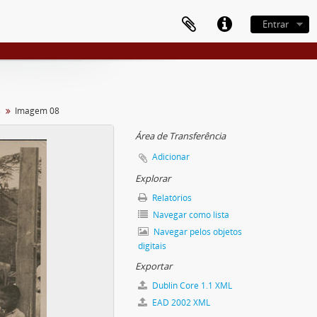
Entrar
s
Imagem 08
Área de Transferência
Adicionar
Explorar
Relatórios
Navegar como lista
Navegar pelos objetos
digitais
Exportar
Dublin Core 1.1 XML
EAD 2002 XML