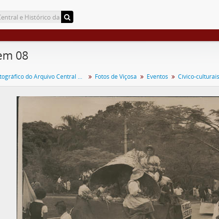
em 08
Acervo Fotográfico do Arquivo Central Histórico da UFV
Fotos de Viçosa
Eventos
Cívico-culturai