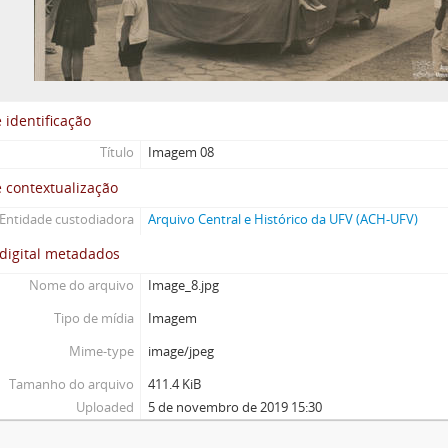
 identificação
Título
Imagem 08
 contextualização
Entidade custodiadora
Arquivo Central e Histórico da UFV (ACH-UFV)
digital metadados
Nome do arquivo
Image_8.jpg
Tipo de mídia
Imagem
Mime-type
image/jpeg
Tamanho do arquivo
411.4 KiB
Uploaded
5 de novembro de 2019 15:30