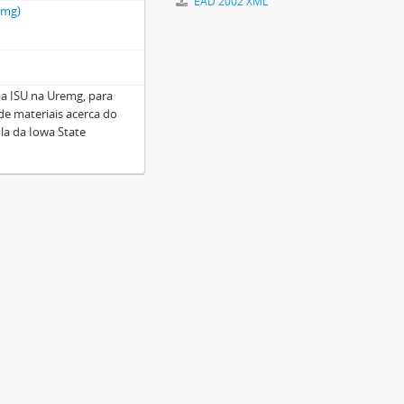
EAD 2002 XML
emg)
 da ISU na Uremg, para
de materiais acerca do
a da Iowa State