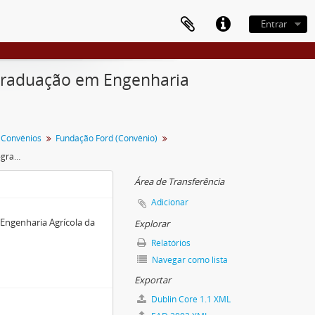
Entrar
-graduação em Engenharia
 Convênios
Fundação Ford (Convênio)
Materiais sobre o programa de pós-graduação em Engenharia Agrícola da Iowa State University
Área de Transferência
Adicionar
Engenharia Agrícola da
Explorar
Relatórios
Navegar como lista
Exportar
Dublin Core 1.1 XML