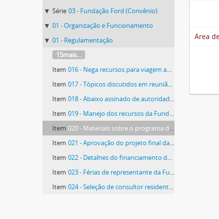
Série
03 - Fundação Ford (Convênio)
01 - Organização e Funcionamento
Área de
01 - Regulamentação
15mais...
Item
016 - Nega recursos para viagem ao Triângulo Mineiro
Item
017 - Tópicos discutidos em reunião com a Fundação Ford
Item
018 - Abaixo assinado de autoridades de Ituiutaba
Item
019 - Manejo dos recursos da Fundação Ford
Item
020 - Materiais sobre o programa de pós-graduação em Engenharia Agrícola da Iowa State University
Item
021 - Aprovação do projeto final da Biblioteca
Item
022 - Detalhes do financiamento da Biblioteca
Item
023 - Férias de representante da Fundação Ford
Item
024 - Seleção de consultor residente da Iowa State University
54mais...