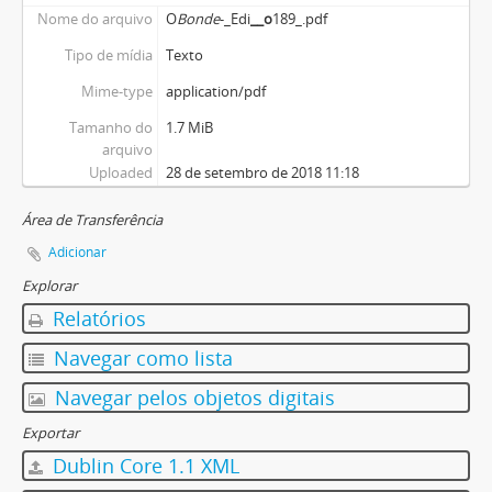
Nome do arquivo
O
Bonde
-_Edi
__o
189_.pdf
Tipo de mídia
Texto
Mime-type
application/pdf
Tamanho do
1.7 MiB
arquivo
Uploaded
28 de setembro de 2018 11:18
Área de Transferência
Adicionar
Explorar
Relatórios
Navegar como lista
Navegar pelos objetos digitais
Exportar
Dublin Core 1.1 XML